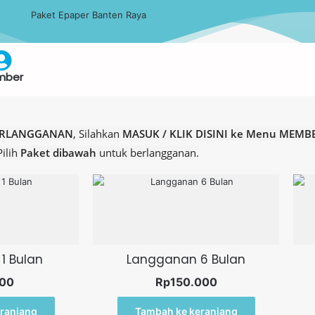
mber
ERLANGGANAN
, Silahkan
MASUK / KLIK DISINI ke Menu MEMB
Pilih
Paket dibawah
untuk berlangganan.
1 Bulan
Langganan 6 Bulan
00
Rp
150.000
ranjang
Tambah ke keranjang