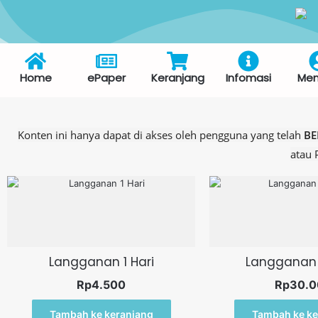
Home
ePaper
Keranjang
Infomasi
Me
Konten ini hanya dapat di akses oleh pengguna yang telah
B
atau
Langganan 1 Hari
Langganan 
Rp
4.500
Rp
30.0
Tambah ke keranjang
Tambah ke ke